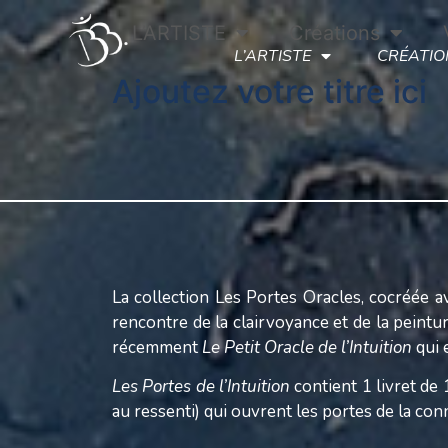
L’ARTISTE
Créations
L’ARTISTE
CRÉATIO
Ajoutez votre titre ici
La collection Les Portes Oracles, cocréée av
rencontre de la clairvoyance et de la pein
récemment
Le Petit Oracle de l’Intuition
qui 
Les Portes de l’Intuition
contient 1 livret de
au ressenti) qui ouvrent les portes de la conn