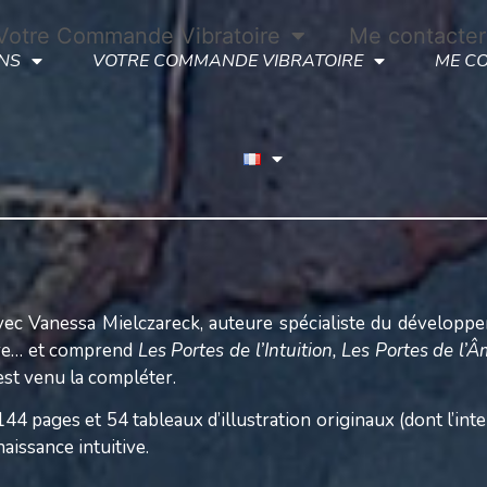
Votre Commande Vibratoire
Me contacter
NS
VOTRE COMMANDE VIBRATOIRE
ME C
ec Vanessa Mielczareck, auteure spécialiste du développemen
ture… et comprend
Les Portes de l’Intuition,
Les Portes de l’Â
est venu la compléter.
 144 pages et 54 tableaux d’illustration originaux (dont
l’in
aissance intuitive.